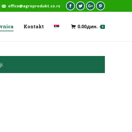
office@agroprodukt.co.rs
Facebook
Twitter
Google+
Pinterest
avnica
Kontakt
0.00
дин.
0
i.