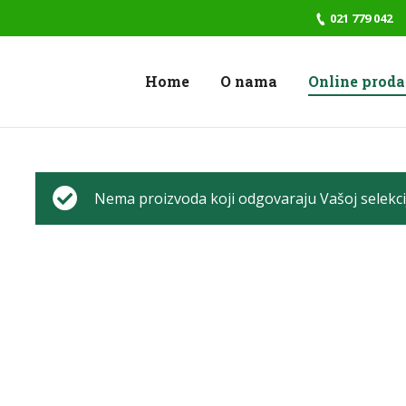
021 779 042
Home
O nama
Online prod
Nema proizvoda koji odgovaraju Vašoj selekcij