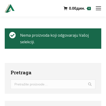
0.00
дин.
0
Nema proizvoda koji odgovaraju Vašoj
selekciji.
Pretraga